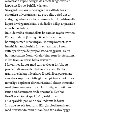
oisolerade kupor tvingas de arbeta långt över sin
kapacitet för att behålla värmen.
Skärgårdskupans innerväggar är räfflade för att
stimulera tillverkningen av propolis, också det en
viktig ingrediens för hälsosamma bin. I traditionella
kupor är väggarna släta, och därför dåligt anpassade
efter binas behov.
Inuti det vilda bisamhällets bo samlas mycket vatten.
För att undvika jäsning fläktar bina vattnet ur
honungen med sina vingar. Honungsvattnet, som
innehåller antibiotiska ämnen, samlas då som
vattenpärlor på de propolistäcka väggarna. Detta
honungsvatten återanvänder bina som dricksvatten,
vilket främjar deras hälsa avsevärt.
I fyrkantiga kupor med tunna väggar är fukt ett
problem då mögel lätt bildas i hörnen. Det har
traditionella kuptillverkare försökt lösa genom att
ventilera kuporna. Detta går helt på tvärs mot binas
naturliga boplatser där en nästintill sluten atmosfär
med jämn temperatur och luftfuktighet inuti den
runda trädstammen är det normala. Det här
försöker vi återskapa i Skärgårdskupan.
I Skärgårdskupan är de två understa lådorna
ämnade att stå året runt. Här går biodlaren inte in
med bivaxtäckta ramar utan bina får själva bygga