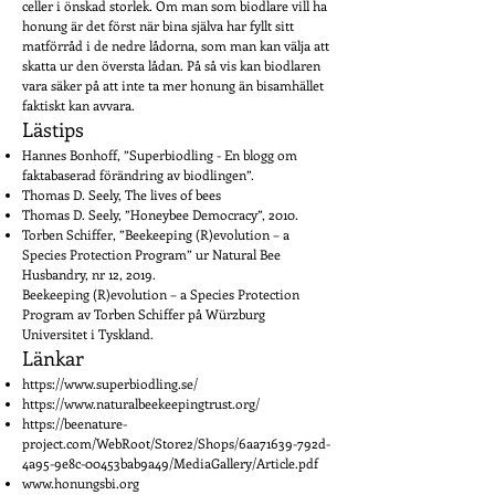
celler i önskad storlek. Om man som biodlare vill ha
honung är det först när bina själva har fyllt sitt
matförråd i de nedre lådorna, som man kan välja att
skatta ur den översta lådan. På så vis kan biodlaren
vara säker på att inte ta mer honung än bisamhället
faktiskt kan avvara.
Lästips
Hannes Bonhoff, ”Superbiodling - En blogg om
faktabaserad förändring av biodlingen”.
Thomas D. Seely, The lives of bees
Thomas D. Seely, ”Honeybee Democracy”, 2010.
Torben Schiffer, ”Beekeeping (R)evolution – a
Species Protection Program” ur Natural Bee
Husbandry, nr 12, 2019.
Beekeeping (R)evolution – a Species Protection
Program av Torben Schiffer på Würzburg
Universitet i Tyskland.
Länkar
https://www.superbiodling.se/
https://www.naturalbeekeepingtrust.org/
https://beenature-
project.com/WebRoot/Store2/Shops/6aa71639-792d-
4a95-9e8c-00453bab9a49/MediaGallery/Article.pdf
www.honungsbi.org