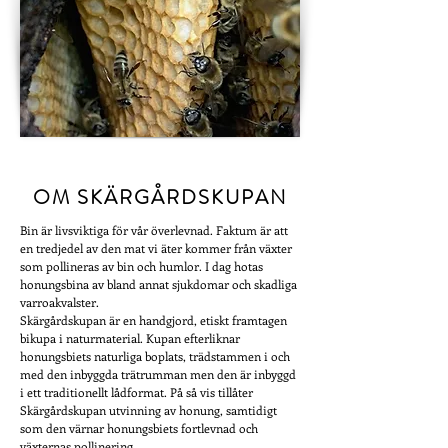
OM SKÄRGÅRDSKUPAN
Bin är livsviktiga för vår överlevnad. Faktum är att
en tredjedel av den mat vi äter kommer från växter
som pollineras av bin och humlor. I dag hotas
honungsbina av bland annat sjukdomar och skadliga
varroakvalster.
Skärgårdskupan är en handgjord, etiskt framtagen
bikupa i naturmaterial. Kupan efterliknar
honungsbiets naturliga boplats, trädstammen i och
med den inbyggda trätrumman men den är inbyggd
i ett traditionellt lådformat. På så vis tillåter
Skärgårdskupan utvinning av honung, samtidigt
som den värnar honungsbiets fortlevnad och
växternas pollinering.