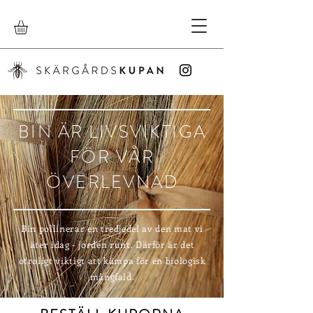
BIN ÄR LIVSVIKTIGA
FÖR VÅR
ÖVERLEVNAD
Bin pollinerar en tredjedel av den mat vi
äter idag - jorden runt. Därför är det
otroligt viktigt att kämpa för en biologisk
mångfald.