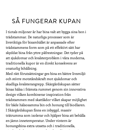
SÅ FUNGERAR KUPAN
I tiotals miljoner år har bina valt att bygga sina bon i
trädstammar. De naturliga processer som är
livsviktiga för bisamhället är anpassade efter
trädstammens form som på ett effektivt sätt har
skyddat bina från yttre påfrestningar. Det tyder på
att sjukdomar och kvalsterproblem i våra moderna,
traditionella kupor är en direkt konsekvens av
onaturlig bihållning.
Med rätt förutsättningar ges bina en bättre livsmiljö
och större motståndskraft mot sjukdomar och
skadliga kvalsterangrepp. Skärgårdskupan sätter
binas hälsa i främsta rummet genom sin innovativa
design vilken kombinerar inspiration från
trädstammen med skattlådor vilket skapar möjlighet
för både hälsosamma bin och honung till biodlaren.
I Skärgårdskupan finns en inbyggd, massiv
trätrumma som isolerar och hjälper bina att behålla
en jämn innetemperatur. Under vintern är
honungsbina extra utsatta och i traditionella,